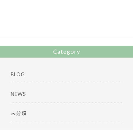
b
er
o
o
k
Category
BLOG
NEWS
未分類