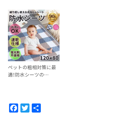
ペットの粗相対策に最
適！防水シーツの…
F
T
共
ac
w
有
e
itt