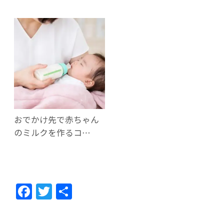
おでかけ先で赤ちゃん
のミルクを作るコ…
F
T
共
ac
w
有
e
itt