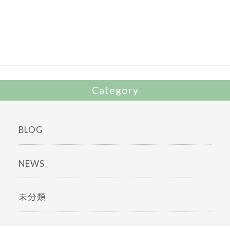
b
er
o
o
k
Category
BLOG
NEWS
未分類