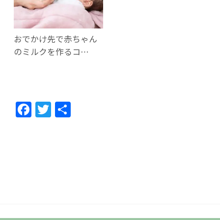
おでかけ先で赤ちゃん
のミルクを作るコ…
F
T
共
ac
w
有
e
itt
b
er
o
o
k