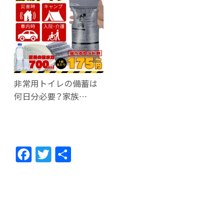
非常用トイレの備蓄は
何日分必要？家族…
F
T
共
ac
w
有
e
itt
b
er
o