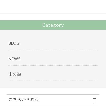
o
k
Category
BLOG
NEWS
未分類