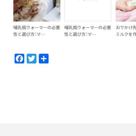
哺乳瓶ウォーマーの必要
哺乳瓶ウォーマーの必要
おでかけ
性と選び方：マ…
性と選び方：マ…
ミルクを
F
T
共
ac
w
有
e
itt
b
er
o
o
k