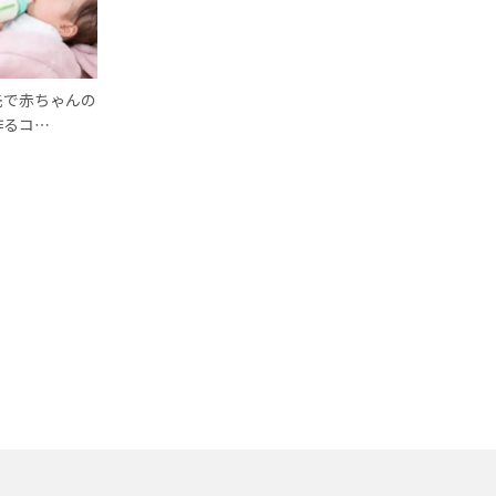
先で赤ちゃんの
作るコ…