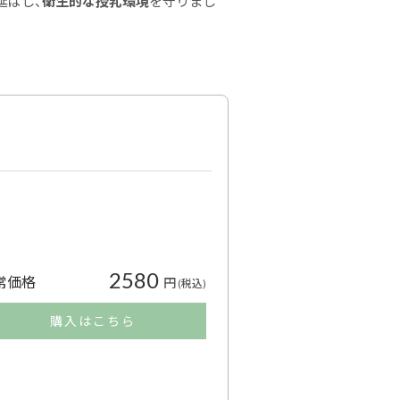
延ばし、
衛生的な授乳環境
を守りまし
2580
常価格
円
(税込)
購入はこちら