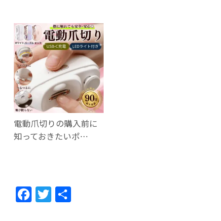
電動爪切りの購入前に
知っておきたいポ…
F
T
共
ac
w
有