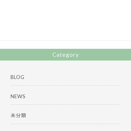
e
itt
b
er
o
o
k
Category
BLOG
NEWS
未分類