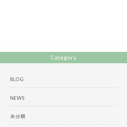
e
itt
b
er
o
o
k
Category
BLOG
NEWS
未分類