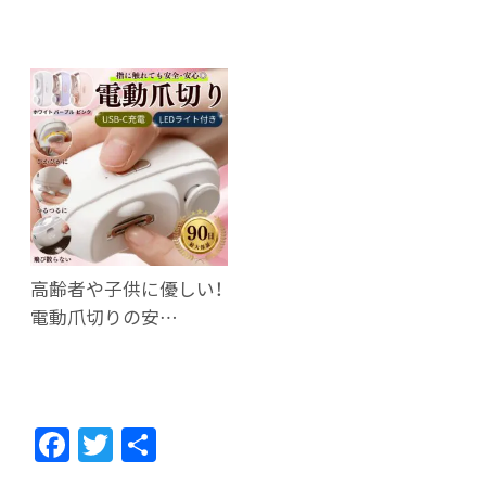
高齢者や子供に優しい！
電動爪切りの安…
F
T
共
ac
w
有