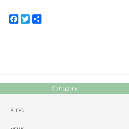
F
T
共
ac
w
有
e
itt
b
er
o
o
k
Category
BLOG