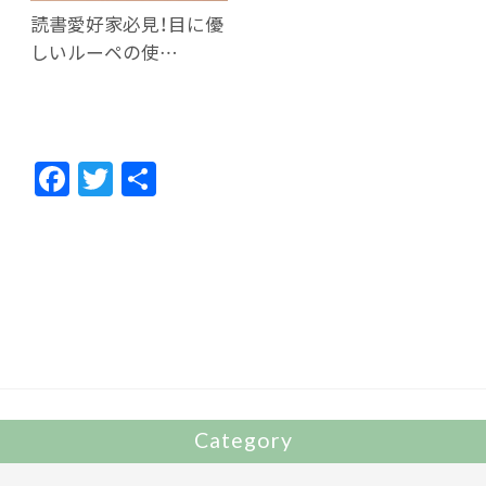
読書愛好家必見！目に優
しいルーペの使…
F
T
共
ac
w
有
e
itt
b
er
o
o
k
Category