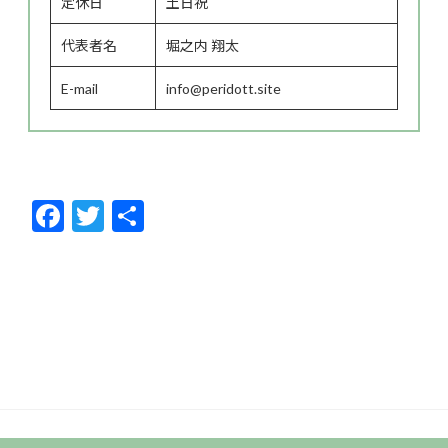
定休日
土日祝
代表者名
堀之内 翔太
E-mail
info@peridott.site
F
T
共
ac
w
有
e
itt
b
er
o
o
k