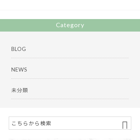
k
Category
BLOG
NEWS
未分類