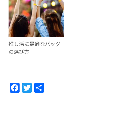
推し活に最適なバッグ
の選び方
F
T
共
ac
w
有
e
itt
b
er
o
o