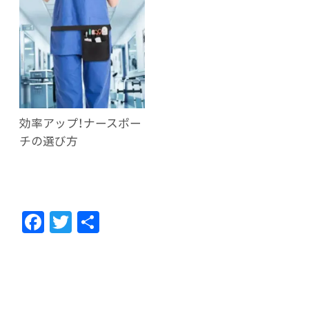
効率アップ！ナースポー
チの選び方
F
T
共
ac
w
有
e
itt
b
er