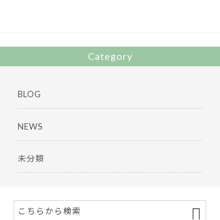
o
o
k
Category
BLOG
NEWS
未分類