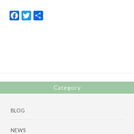
F
T
共
ac
w
有
e
itt
b
er
o
o
k
Category
BLOG
NEWS